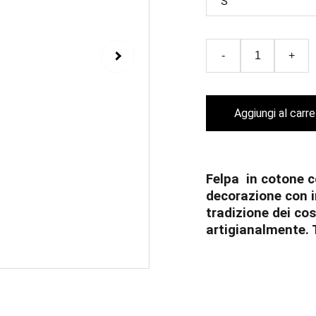
-
+
Aggiungi al carre
Felpa in cotone c
decorazione con in
tradizione dei co
artigianalmente. 