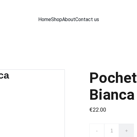
Home
Shop
About
Contact us
Pochet
Bianca
€22.00
-
+