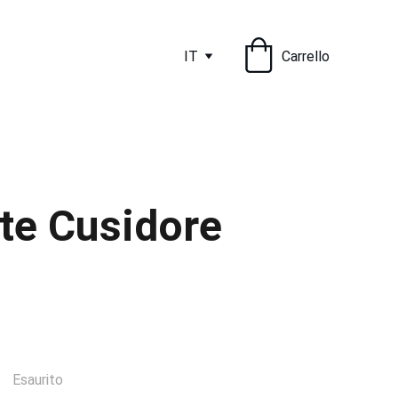
IT
Carrello
te Cusidore
Esaurito