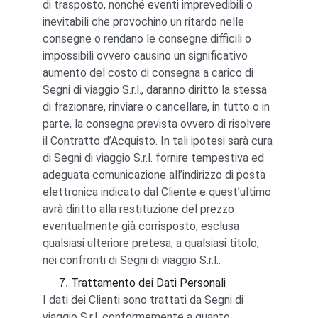
di trasposto, nonché eventi imprevedibili o 
inevitabili che provochino un ritardo nelle 
consegne o rendano le consegne difficili o 
impossibili ovvero causino un significativo 
aumento del costo di consegna a carico di 
Segni di viaggio S.r.l., daranno diritto la stessa 
di frazionare, rinviare o cancellare, in tutto o in 
parte, la consegna prevista ovvero di risolvere 
il Contratto d’Acquisto. In tali ipotesi sarà cura 
di Segni di viaggio S.r.l. fornire tempestiva ed 
adeguata comunicazione all’indirizzo di posta 
elettronica indicato dal Cliente e quest’ultimo 
avrà diritto alla restituzione del prezzo 
eventualmente già corrisposto, esclusa 
qualsiasi ulteriore pretesa, a qualsiasi titolo, 
nei confronti di Segni di viaggio S.r.l..
Trattamento dei Dati Personali
I dati dei Clienti sono trattati da Segni di 
viaggio S.r.l. conformemente a quanto 